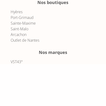
Nos boutiques
Hyères
Port-Grimaud
Sainte-Maxime
Saint-Malo
Arcachon
Outlet de Nantes
Nos marques
VST43°
Northsails
Sundek
Le DD
Optimist
Les Voiles de Saint Tropez