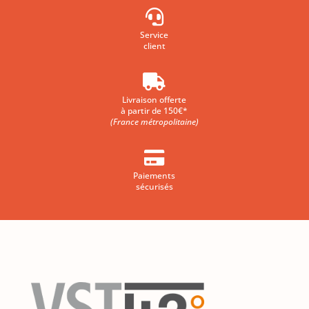

Service
client

Livraison offerte
à partir de 150€*
(France métropolitaine)

Paiements
sécurisés