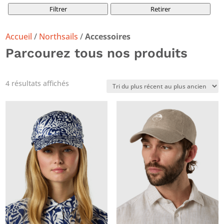
Tout sélectionner
Homme
(2)
Filtrer
Retirer
Accueil
/
Northsails
/
Accessoires
Parcourez tous nos produits
Trié
4 résultats affichés
du
plus
récent
au
plus
ancien