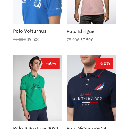
Polo Volturnus
Polo Elingue
79,00
€
39,50
€
75,00
€
37,50
€
-50%
-50%
Polo Signature 2022
Polo Signature 24