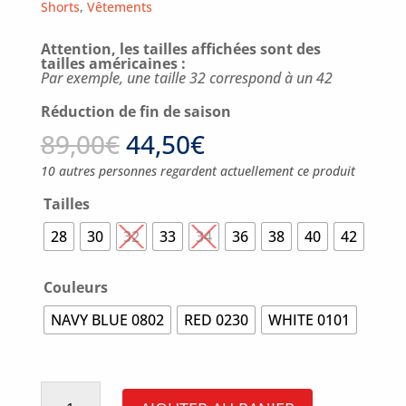
Shorts
,
Vêtements
Attention, les tailles affichées sont des
tailles américaines :
Par exemple, une taille 32 correspond à un 42
Réduction de fin de saison
89,00
€
44,50
€
10 autres personnes regardent actuellement ce produit
Tailles
28
30
32
33
34
36
38
40
42
Couleurs
NAVY BLUE 0802
RED 0230
WHITE 0101
quantité
de