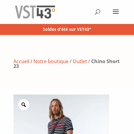
Soldes d'été sur VST43°
Accueil
/
Notre boutique
/
Outlet
/
Chino Short
23