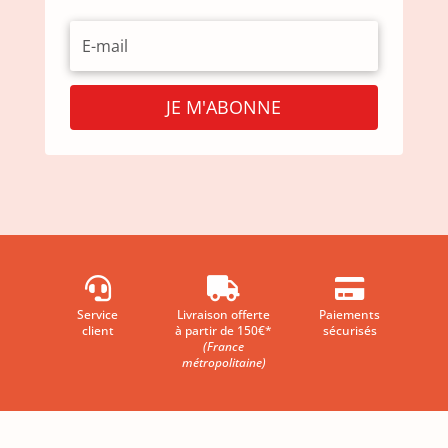
JE M'ABONNE



Service
Livraison offerte
Paiements
client
à partir de 150€*
sécurisés
(France
métropolitaine)