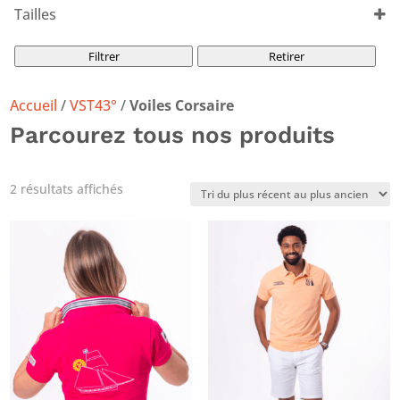
Tout sélectionner
Tailles
Tout sélectionner
Filtrer
Retirer
Accueil
/
VST43°
/
Voiles Corsaire
Parcourez tous nos produits
Trié
2 résultats affichés
du
plus
récent
au
plus
ancien