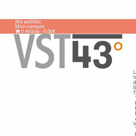
Ma wishlist
Mon compte
0 Article
0,00€
V
S