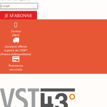
JE M'ABONNE

Service
client

Livraison offerte
à partir de 150€*
(France métropolitaine)

Paiements
sécurisés