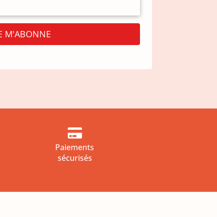
JE M'ABONNE

Paiements
sécurisés