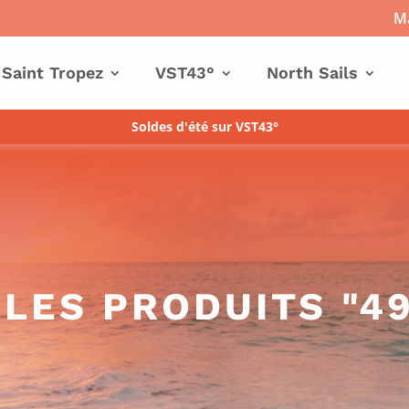
Ma
 Saint Tropez
VST43°
North Sails
Soldes d'été sur VST43°
LES PRODUITS "4