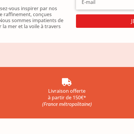
ez-vous inspirer par nos
le raffinement, conçues
f. Nous sommes impatients de
la mer et la voile à travers

Livraison offerte
à partir de 150€*
(France métropolitaine)