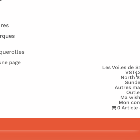
ires
rques
t
querolles
une page
Les Voiles de S
VST4
North S
Sund
Autres ma
Outle
Ma wish
Mon co
0 Article