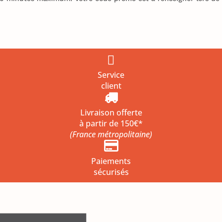

Service
client

Livraison offerte
à partir de 150€*
(France métropolitaine)

Paiements
sécurisés