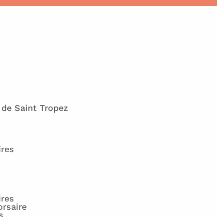
 de Saint Tropez
ires
ires
orsaire
s