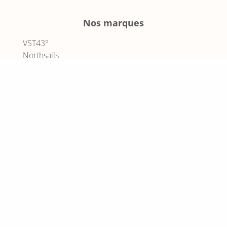
Nos marques
VST43°
Northsails
Sundek
Le DD
Optimist
Les Voiles de Saint Tropez
Mentions légales
—
Politique de confidentialité
— Accessibilité
non conforme
© VST 43° 2024 | Site web propulsé par l’Agence
Pégase
Digital
No Result
Website Carbon