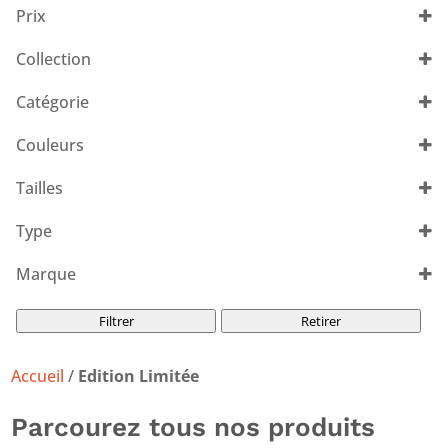
Prix
Collection
Les Voiles de Saint-Tropez
(1)
Catégorie
Couleurs
Tout sélectionner
Tailles
Tout sélectionner
Type
Polos
(1)
Marque
Les Voiles de Saint-Tropez
(1)
Filtrer
Retirer
Accueil
/
Edition Limitée
Parcourez tous nos produits