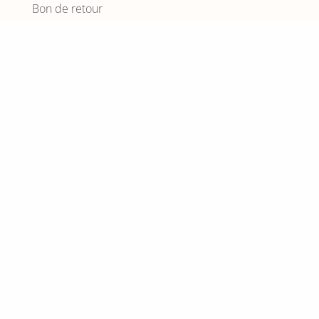
Bon de retour
Nos boutiques
Hyères
Port-Grimaud
Sainte-Maxime
Saint-Malo
Arcachon
Outlet de Nantes
Nos marques
VST43°
Northsails
Sundek
Le DD
Optimist
Les Voiles de Saint Tropez