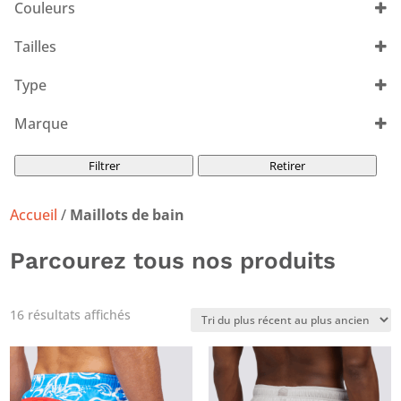
Couleurs
Tout sélectionner
Tailles
Tout sélectionner
Type
Maillots de bain
(16)
Marque
Les Voiles de Saint-Tropez
(2)
Filtrer
Retirer
Sundek
(14)
Accueil
/
Maillots de bain
Parcourez tous nos produits
Trié
16 résultats affichés
du
plus
récent
au
plus
ancien