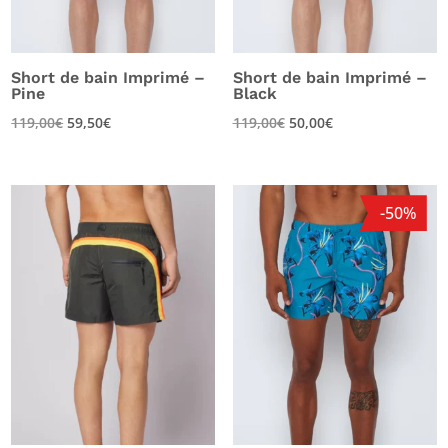
Short de bain Imprimé –
Short de bain Imprimé –
Pine
Black
Le
Le
119,00
€
59,50
€
119,00
€
50,00
€
prix
prix
initial
actuel
était :
est :
-50%
119,00€.
50,00€.