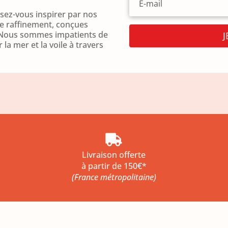
ez-vous inspirer par nos
le raffinement, conçues
f. Nous sommes impatients de
la mer et la voile à travers

Livraison offerte
à partir de 150€*
(France métropolitaine)