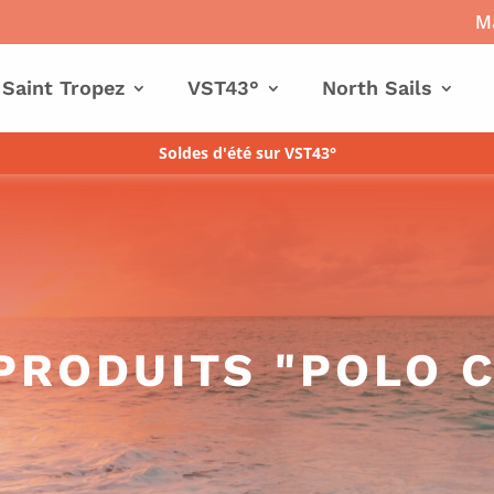
Ma
 Saint Tropez
VST43°
North Sails
Soldes d'été sur VST43°
PRODUITS "POLO 