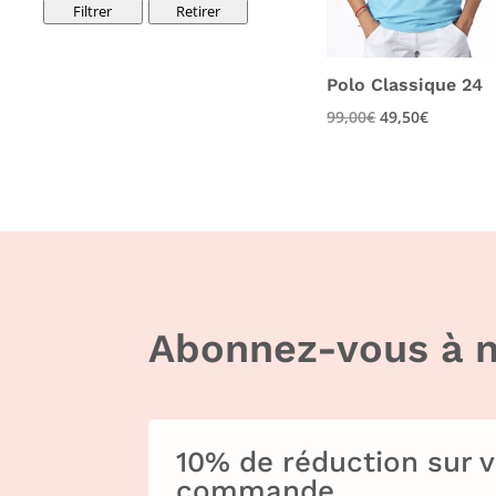
Filtrer
Retirer
Saint-Tropez
(1)
Polo Classique 24
99,00
€
49,50
€
Abonnez-vous à n
10% de réduction sur 
commande