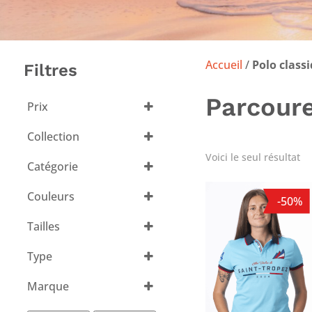
Accueil
/
Polo class
Filtres
Parcoure
Prix
Collection
Les Voiles de
Voici le seul résultat
Catégorie
Saint-Tropez
(1)
Couleurs
-50%
Tout sélectionner
Tailles
Tout sélectionner
Type
Polos
(1)
Marque
Les Voiles de