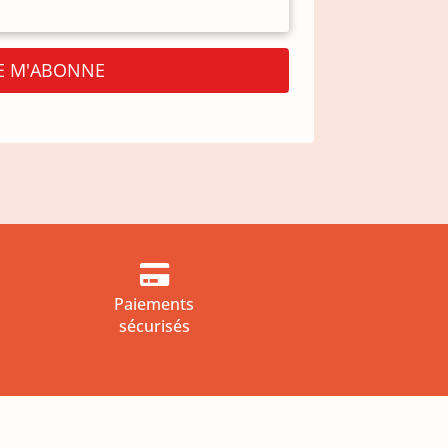
JE M'ABONNE

Paiements
sécurisés