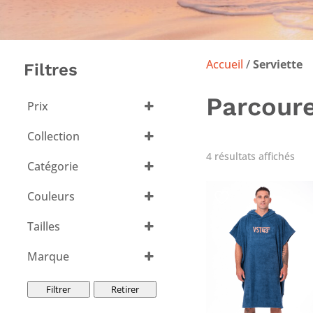
Accueil
/
Serviette
Filtres
Parcoure
Prix
Collection
VST43
(3)
Trié
4 résultats affichés
Catégorie
du
plu
réc
Couleurs
au
plu
Tout sélectionner
anc
Tailles
Tout sélectionner
Marque
VST43
(3)
Filtrer
Retirer