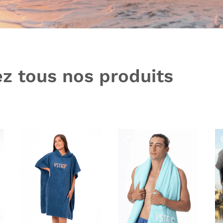
z tous nos produits
s
ent
s
ien