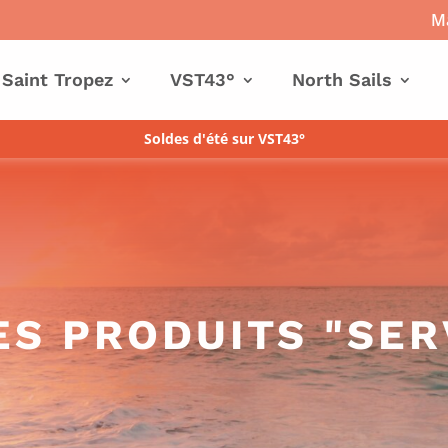
Ma
 Saint Tropez
VST43°
North Sails
Soldes d'été sur VST43°
ES PRODUITS "SER