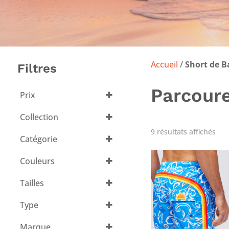
Accueil
/
Short de B
Filtres
Parcoure
Prix
Collection
Sundek
(8)
Trié
9 résultats affichés
Catégorie
du
plu
réc
Couleurs
au
plu
Tout sélectionner
anc
Tailles
Tout sélectionner
Type
Maillots de
Marque