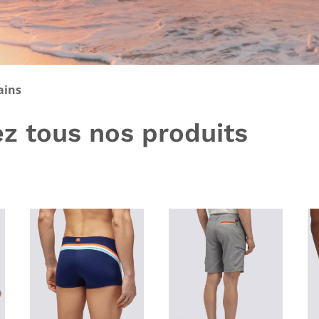
ains
z tous nos produits
s
ent
s
ien