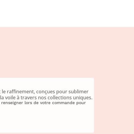
prix
prix
initial
actuel
était :
est :
119,00€.
50,00€.
 le raffinement, conçues pour sublimer
a voile à travers nos collections uniques.
 à renseigner lors de votre commande pour