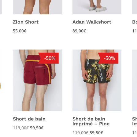
Zion Short
Adan Walkshort
B
55,00
€
89,00
€
11
-50%
-50%
Short de bain
Short de bain
S
Imprimé – Pine
I
119,00
€
59,50
€
119,00
€
59,50
€
11