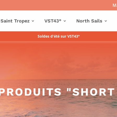
Ma
 Saint Tropez
VST43°
North Sails
Soldes d'été sur VST43°
PRODUITS "SHORT