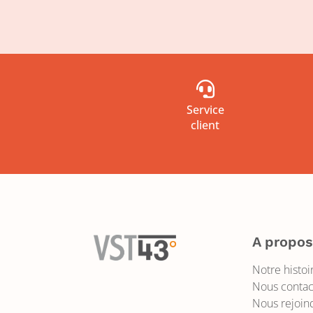

Service
client
A propo
Notre histoi
Nous contac
Nous rejoin