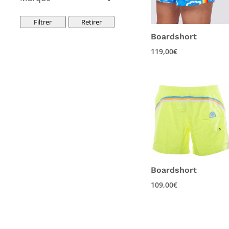
bain
(5)
Sundek
(8)
Shorts
(2)
Filtrer
Retirer
Boardshort
119,00
€
Boardshort
109,00
€