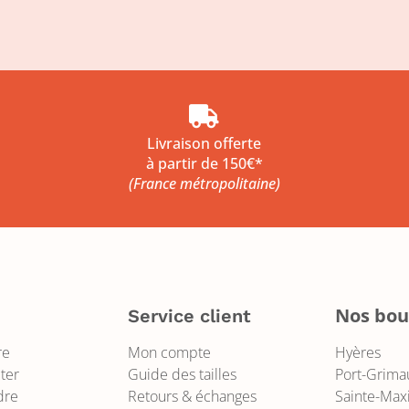

Livraison offerte
à partir de 150€*
(France métropolitaine)
Nos bou
s
Service client
re
Mon compte
Hyères
ter
Guide des tailles
Port-Grima
dre
Retours & échanges
Sainte-Ma