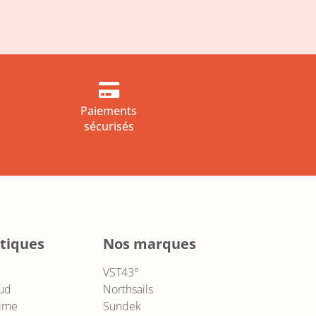

Paiements
sécurisés
tiques
Nos marques
VST43°
ud
Northsails
xime
Sundek