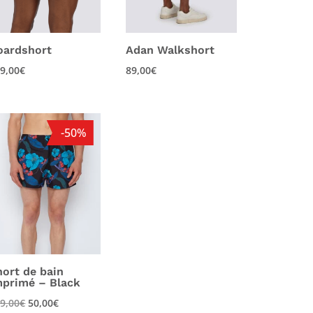
oardshort
Adan Walkshort
9,00
€
89,00
€
-50%
hort de bain
mprimé – Black
Le
Le
9,00
€
50,00
€