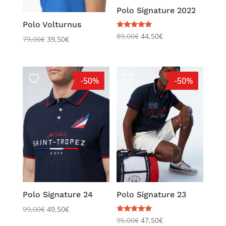
Polo Signature 2022
Polo Volturnus
Note
89,00
€
44,50
€
79,00
€
39,50
€
5.00
sur 5
-50%
-50%
Polo Signature 24
Polo Signature 23
99,00
€
49,50
€
Note
95,00
€
47,50
€
5.00