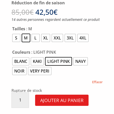
Réduction de fin de saison
85,00
€
42,50
€
14 autres personnes regardent actuellement ce produit
Tailles
: M
S
M
L
XL
XXL
3XL
4XL
Couleurs
: LIGHT PINK
BLANC
KAKI
LIGHT PINK
NAVY
NOIR
VERY PERI
Effacer
Rupture de stock
quantité
de
AJOUTER AU PANIER
Polo
Gwalarn-
Voiles