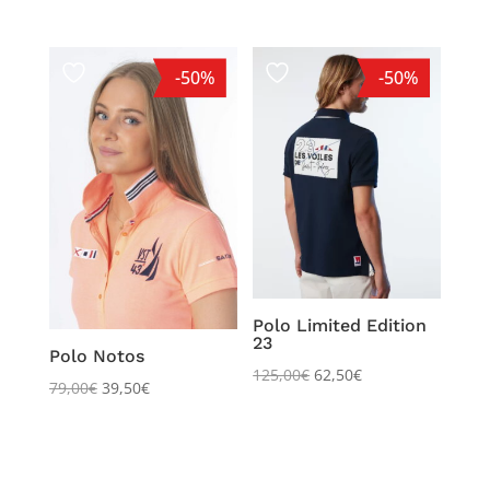
sur 5
-50%
-50%
Polo Limited Edition
23
Polo Notos
125,00
€
62,50
€
79,00
€
39,50
€