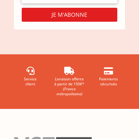
JE M'ABONNE



Service
Livraison offerte
Paiements
client
à partir de 150€*
sécurisés
(France
métropolitaine)