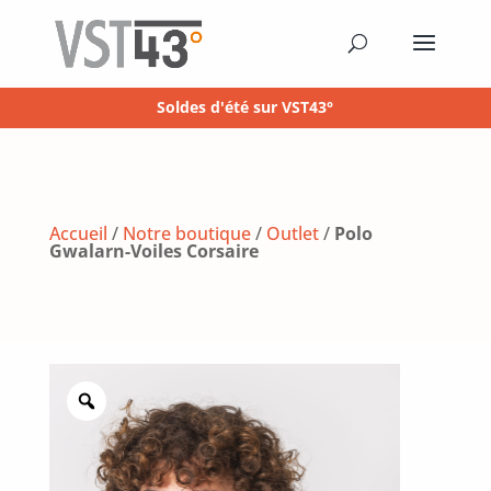
Soldes d'été sur VST43°
Accueil
/
Notre boutique
/
Outlet
/
Polo
Gwalarn-Voiles Corsaire