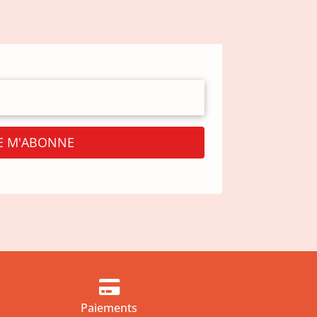
JE M'ABONNE

Paiements