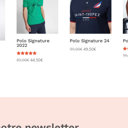
Polo Signature
Polo Signature 24
Po
2022
99,00
€
49,50
€
No
95
5.
Note
89,00
€
44,50
€
su
5.00
sur 5
otre newsletter