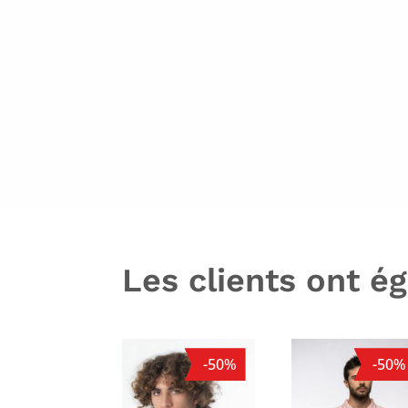
Les clients ont é
-50%
-50%