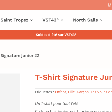
Ma
 Saint Tropez
VST43°
North Sails
Soldes d'été sur VST43°
t Signature Junior 22
T-Shirt Signature Ju
Étiquettes :
Enfant
,
Fille
,
Garçon
,
Les Voiles d
Un T-shirt pour tout l’été
Ce tee-shirt junior est fabriqué en coton 