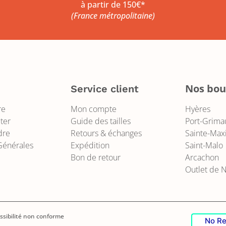
à partir de 150€*
(France métropolitaine)
Nos bou
s
Service client
re
Mon compte
Hyères
ter
Guide des tailles
Port-Grima
dre
Retours & échanges
Sainte-Ma
Générales
Expédition
Saint-Malo
Bon de retour
Arcachon
Outlet de 
sibilité non conforme
No Re