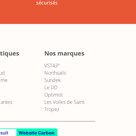
sécurisés
tiques
Nos marques
VST43°
ud
Northsails
xime
Sundek
Le DD
Optimist
Nantes
Les Voiles de Saint
Tropez
sult
Website Carbon