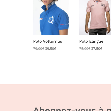
Polo Volturnus
Polo Elingue
79,00
€
39,50
€
75,00
€
37,50
€
Abonnez-vous à n