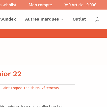
 wishlist
Mon compte
0 Article
0,00€
Sundek
Autres marques
Outlet
nior 22
e Saint-Tropez
,
Tee-shirts
,
Vêtements
biologique. Issu de la collection Les