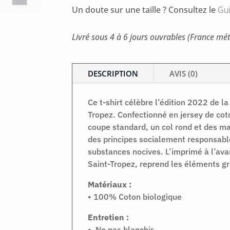
Junior
Un doute sur une taille ? Consultez le
Gui
22
Livré sous 4 à 6 jours ouvrables (France mét
DESCRIPTION
AVIS (0)
Ce t-shirt célèbre l’édition 2022 de l
Tropez. Confectionné en jersey de coto
coupe standard, un col rond et des ma
des principes socialement responsable
substances nocives. L’imprimé à l’avan
Saint-Tropez, reprend les éléments gr
Matériaux :
• 100% Coton biologique
Entretien :
• Ne pas blanchir