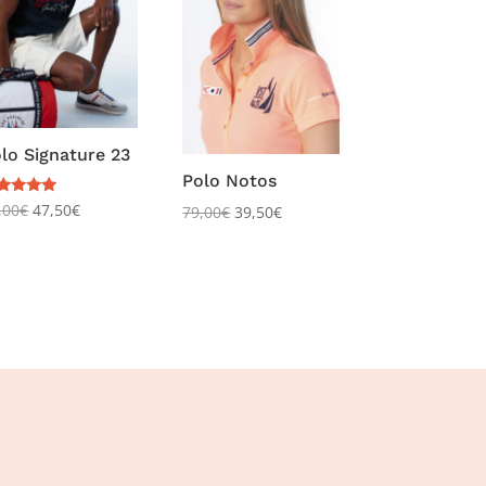
lo Signature 23
Polo Notos
te
,00
€
47,50
€
79,00
€
39,50
€
00
r 5