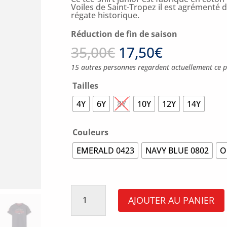
Voiles de Saint-Tropez il est agrémenté d
régate historique.
Réduction de fin de saison
35,00
€
17,50
€
15 autres personnes regardent actuellement ce p
Tailles
4Y
6Y
8Y
10Y
12Y
14Y
Couleurs
EMERALD 0423
NAVY BLUE 0802
O
quantité
de
AJOUTER AU PANIER
T-
Shirt
Signature