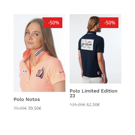
5.00
sur 5
-50%
-50%
Polo Limited Edition
23
Polo Notos
125,00
€
62,50
€
79,00
€
39,50
€