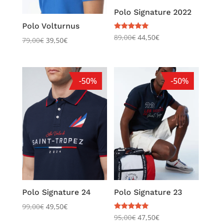
Polo Signature 2022
Polo Volturnus
Note
89,00
€
44,50
€
79,00
€
39,50
€
5.00
sur 5
-50%
-50%
Polo Signature 24
Polo Signature 23
99,00
€
49,50
€
Note
95,00
€
47,50
€