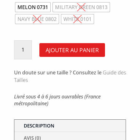
MELON 0731
MILITARY GREEN 0813
NAVY BLUE 0802
WHITE 0101
quantité
de
AJOUTER AU PANIER
CHEMISE
COTON
GABARDINE
Un doute sur une taille ? Consultez le
Guide des
Tailles
Livré sous 4 à 6 jours ouvrables (France
métropolitaine)
DESCRIPTION
AVIS (0)