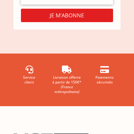
JE M'ABONNE



Service
Livraison offerte
Paiements
client
à partir de 150€*
sécurisés
(France
métropolitaine)