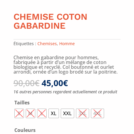
CHEMISE COTON
GABARDINE
Étiquettes :
Chemises
,
Homme
Chemise en gabardine pour hommes,
fabriquée à partir d’un mélange de coton
biologique et recyclé. Col boutonné et ourlet
arrondi, ornée d’un logo brodé sur la poitrine.
Le
Le
90,00
€
45,00
€
prix
prix
initial
actuel
16 autres personnes regardent actuellement ce produit
était :
est :
90,00€.
45,00€.
Tailles
S
M
L
XL
XXL
3XL
4XL
Couleurs