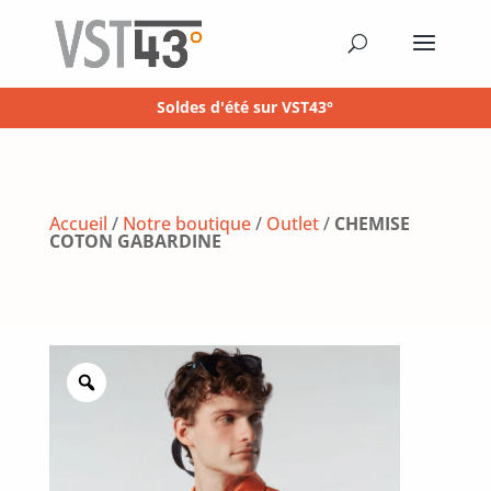
Soldes d'été sur VST43°
Accueil
/
Notre boutique
/
Outlet
/
CHEMISE
COTON GABARDINE