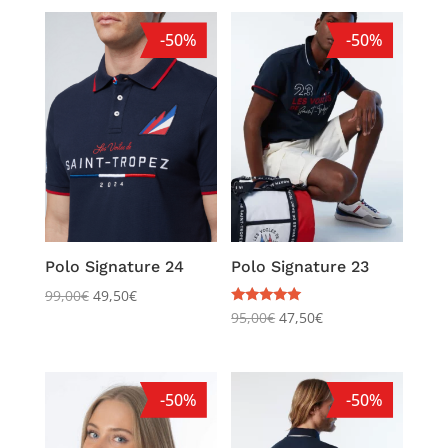
-50%
-50%
Polo Signature 24
Polo Signature 23
99,00
€
49,50
€
Note
95,00
€
47,50
€
5.00
sur 5
-50%
-50%