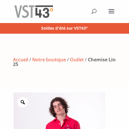
Soldes d'été sur VST43°
Accueil
/
Notre boutique
/
Outlet
/
Chemise Lin
25