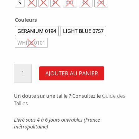
S
M
L
XL
XXL
3XL
4XL
Couleurs
GERANIUM 0194
LIGHT BLUE 0757
WHITE 0101
quantité
de
AJOUTER AU PANIER
Chemise
Lin
25
Un doute sur une taille ? Consultez le
Guide des
Tailles
Livré sous 4 à 6 jours ouvrables (France
métropolitaine)