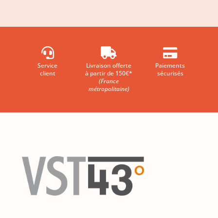



Service
Livraison offerte
Paiements
client
à partir de 150€*
sécurisés
(France
métropolitaine)