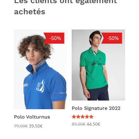
Les clients ont également
achetés
-50%
-50%
Polo Signature 2022
Polo Volturnus
Note
89,00
€
44,50
€
79,00
€
39,50
€
5.00
sur 5