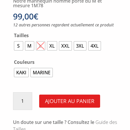
Notre mannequin homme porte du M et
mesure 1M78
99,00
€
12 autres personnes regardent actuellement ce produit
Tailles
S
M
L
XL
XXL
3XL
4XL
Couleurs
KAKI
MARINE
quantité
de
AJOUTER AU PANIER
Coupe
Vent
Court
Tournas
Un doute sur une taille ? Consultez le
Guide des
Tailles