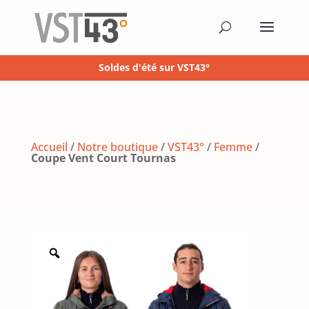
Soldes d'été sur VST43°
Accueil
/
Notre boutique
/
VST43°
/
Femme
/
Coupe Vent Court Tournas