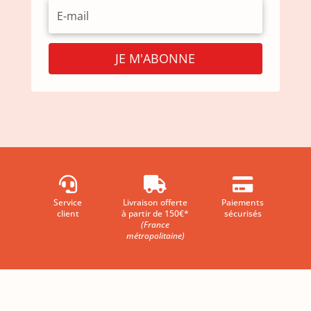
JE M'ABONNE



Service
Livraison offerte
Paiements
client
à partir de 150€*
sécurisés
(France
métropolitaine)