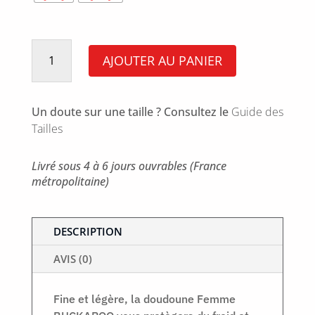
quantité
de
AJOUTER AU PANIER
Doudoune
Femme
légère
sans
manches
Un doute sur une taille ? Consultez le
Guide des
Tailles
Livré sous 4 à 6 jours ouvrables (France
métropolitaine)
DESCRIPTION
AVIS (0)
Fine et légère, la doudoune Femme