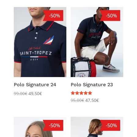
-50%
-50%
Polo Signature 24
Polo Signature 23
99,00
€
49,50
€
Note
95,00
€
47,50
€
5.00
sur 5
-50%
-50%