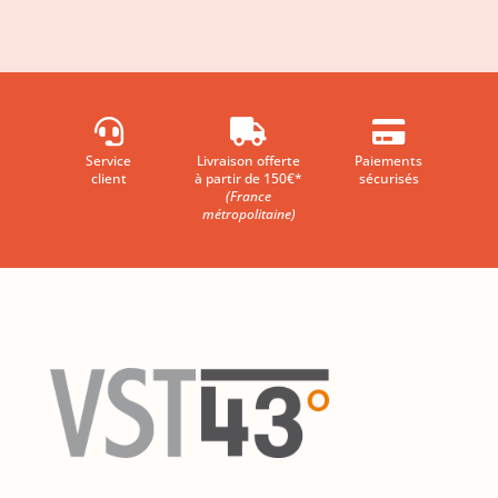



Service
Livraison offerte
Paiements
client
à partir de 150€*
sécurisés
(France
métropolitaine)