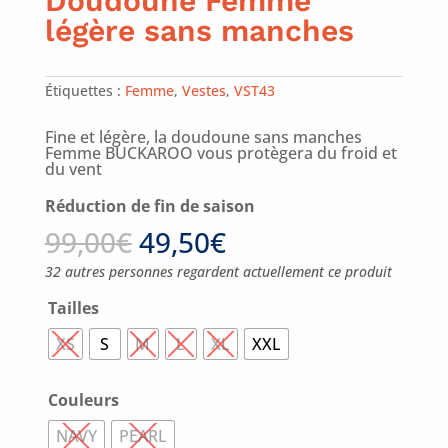
Doudoune Femme
légère sans manches
Étiquettes :
Femme
,
Vestes
,
VST43
Fine et légère, la doudoune sans manches
Femme BUCKAROO vous protègera du froid et
du vent
Réduction de fin de saison
99,00
€
49,50
€
32 autres personnes regardent actuellement ce produit
Tailles
XS
S
M
L
XL
XXL
Couleurs
NAVY
PEARL