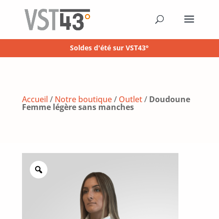
Soldes d'été sur VST43°
Accueil
/
Notre boutique
/
Outlet
/
Doudoune
Femme légère sans manches