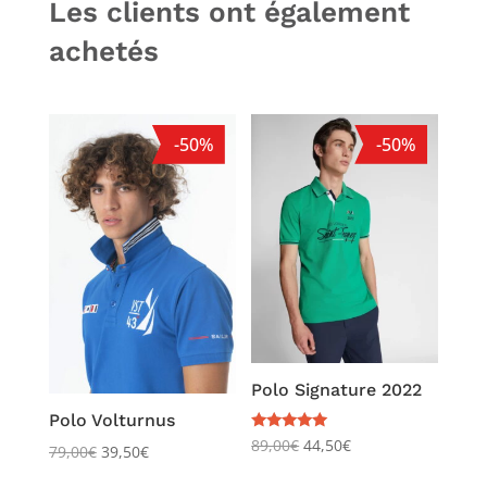
Les clients ont également
achetés
-50%
-50%
Polo Signature 2022
Polo Volturnus
Note
89,00
€
44,50
€
79,00
€
39,50
€
5.00
sur 5