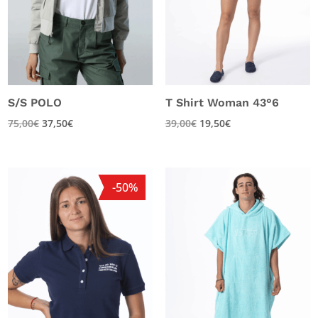
S/S POLO
T Shirt Woman 43°6
Le
Le
75,00
€
37,50
€
39,00
€
19,50
€
prix
prix
initial
actuel
était :
est :
-50%
75,00€.
37,50€.