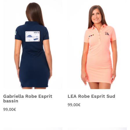
Tee-shirts
récent
(10)
au
Vestes
(13)
plus
ancien
Gabriella Robe Esprit
LEA Robe Esprit Sud
bassin
99,00
€
99,00
€