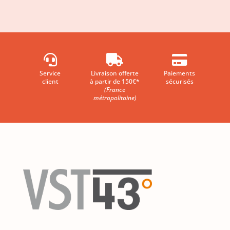



Service
Livraison offerte
Paiements
client
à partir de 150€*
sécurisés
(France
métropolitaine)