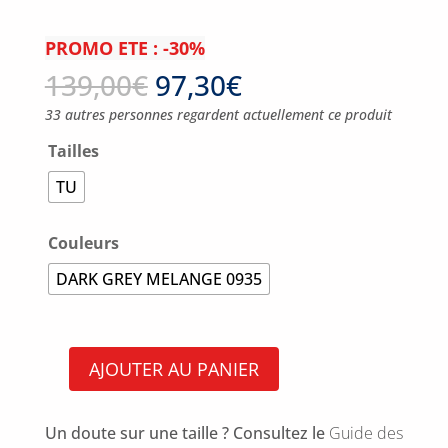
PROMO ETE : -30%
139,00
€
97,30
€
33 autres personnes regardent actuellement ce produit
Tailles
TU
Couleurs
DARK GREY MELANGE 0935
AJOUTER AU PANIER
quantité
de
HYBRID
DUFFLE
Un doute sur une taille ? Consultez le
Guide des
BACKPACK