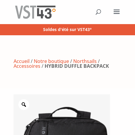
Soldes d'été sur VST43°
Accueil
/
Notre boutique
/
Northsails
/
Accessoires
/
HYBRID DUFFLE BACKPACK