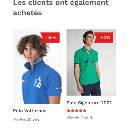
Les clients ont également
achetés
-50%
-50%
Polo Signature 2022
Polo Volturnus
Note
89,00
€
44,50
€
79,00
€
39,50
€
5.00
sur 5