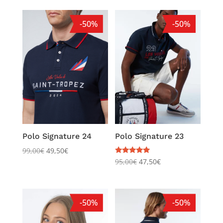
-50%
-50%
Polo Signature 24
Polo Signature 23
99,00
€
49,50
€
Note
95,00
€
47,50
€
5.00
sur 5
-50%
-50%