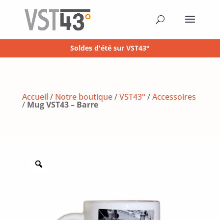
Soldes d'été sur VST43°
Accueil
/
Notre boutique
/
VST43°
/
Accessoires
/
Mug VST43 – Barre