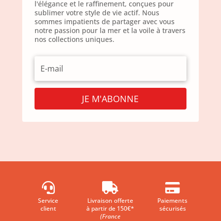
l'élégance et le raffinement, conçues pour
sublimer votre style de vie actif. Nous
sommes impatients de partager avec vous
notre passion pour la mer et la voile à travers
nos collections uniques.
JE M'ABONNE



Service
Livraison offerte
Paiements
client
à partir de 150€*
sécurisés
(France