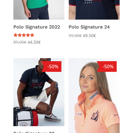
Polo Signature 2022
Polo Signature 24
99,00
€
49,50
€
Note
89,00
€
44,50
€
5.00
sur 5
-50%
-50%