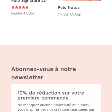
Polo Signature 23
Polo Notos
Note
95,00
€
47,50
€
79,00
€
39,50
€
5.00
sur 5
Abonnez-vous à notre
newsletter
10% de réduction sur votre
première commande
Ne manquez aucune nouveauté et laissez-
vous inspirer par nos créations marquées par