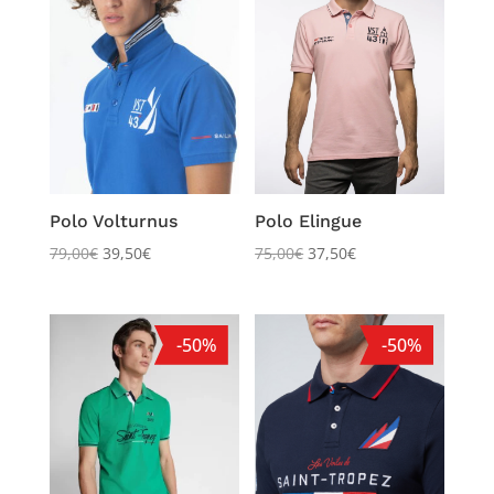
Polo Volturnus
Polo Elingue
79,00
€
39,50
€
75,00
€
37,50
€
-50%
-50%