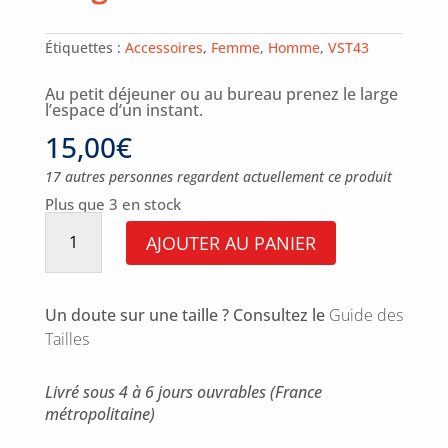
Étiquettes :
Accessoires
,
Femme
,
Homme
,
VST43
Au petit déjeuner ou au bureau prenez le large
l’espace d’un instant.
15,00
€
17 autres personnes regardent actuellement ce produit
Plus que 3 en stock
quantité
de
AJOUTER AU PANIER
Mug
VST43
-
Barre
Un doute sur une taille ? Consultez le
Guide des
Tailles
Livré sous 4 à 6 jours ouvrables (France
métropolitaine)