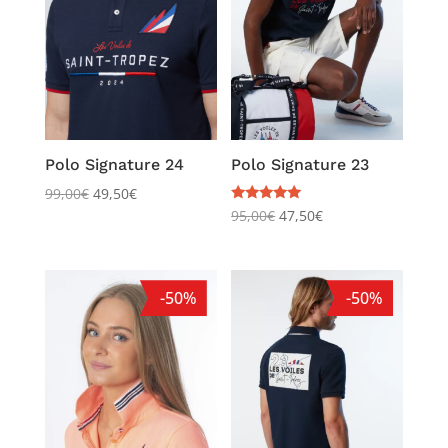
Polo Signature 24
Polo Signature 23
99,00
€
49,50
€
Note
95,00
€
47,50
€
5.00
sur 5
-50%
-50%