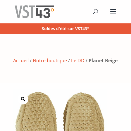
Soldes d'été sur VST43°
Accueil
/
Notre boutique
/
Le DD
/
Planet Beige