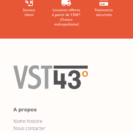



Service
Livraison offerte
Paiements
client
à partir de 150€*
sécurisés
(France
métropolitaine)
A propos
Notre histoire
Nous contacter