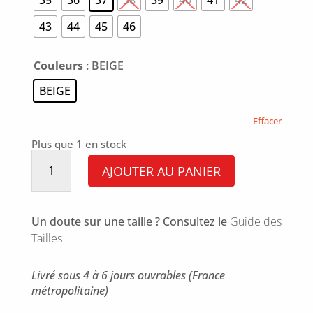
35
36
37
38
39
40
41
42
43
44
45
46
Couleurs
: BEIGE
BEIGE
Effacer
Plus que 1 en stock
quantité
de
AJOUTER AU PANIER
Planet
Beige
Un doute sur une taille ? Consultez le
Guide des
Tailles
Livré sous 4 à 6 jours ouvrables (France
métropolitaine)