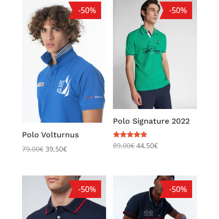
-50%
-50%
Polo Signature 2022
Polo Volturnus
Note
89,00
€
44,50
€
79,00
€
39,50
€
5.00
sur 5
-50%
-50%