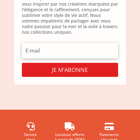
vous inspirer par nos créations marquées par
l'élégance et le raffinement, conçues pour
sublimer votre style de vie actif. Nous
sommes impatients de partager avec vous
notre passion pour la mer et la voile à travers
nos collections uniques.
JE M'ABONNE



Service
Livraison offerte
Paiements
client
à partir de 150€*
sécurisés