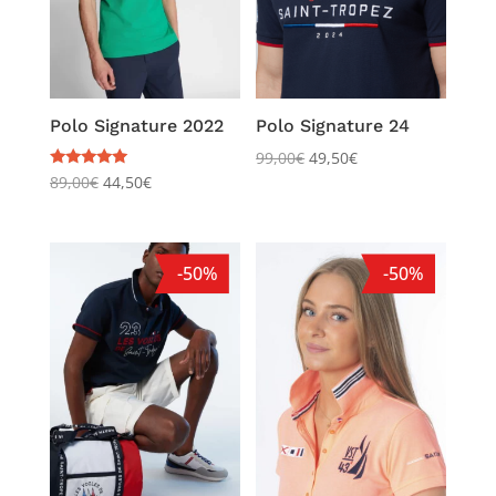
Polo Signature 2022
Polo Signature 24
99,00
€
49,50
€
Note
89,00
€
44,50
€
5.00
sur 5
-50%
-50%