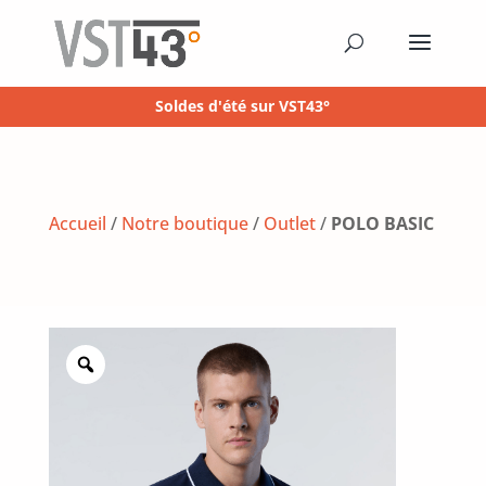
Soldes d'été sur VST43°
Accueil
/
Notre boutique
/
Outlet
/
POLO BASIC