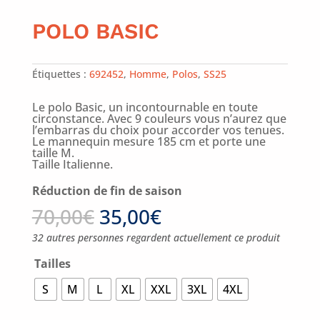
POLO BASIC
Étiquettes :
692452
,
Homme
,
Polos
,
SS25
Le polo Basic, un incontournable en toute
circonstance. Avec 9 couleurs vous n’aurez que
l’embarras du choix pour accorder vos tenues.
Le mannequin mesure 185 cm et porte une
taille M.
Taille Italienne.
Réduction de fin de saison
70,00
€
35,00
€
32 autres personnes regardent actuellement ce produit
Tailles
S
M
L
XL
XXL
3XL
4XL