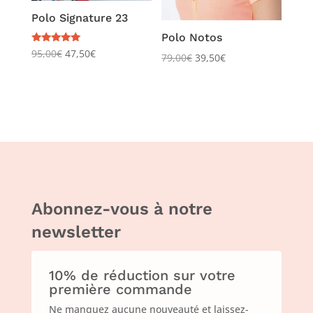
Polo Signature 23
Polo Notos
Note
95,00
€
47,50
€
79,00
€
39,50
€
5.00
sur 5
Abonnez-vous à notre
newsletter
10% de réduction sur votre
première commande
Ne manquez aucune nouveauté et laissez-