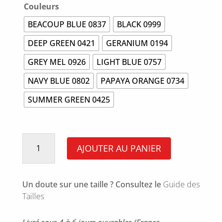
Couleurs
BEACOUP BLUE 0837
BLACK 0999
DEEP GREEN 0421
GERANIUM 0194
GREY MEL 0926
LIGHT BLUE 0757
NAVY BLUE 0802
PAPAYA ORANGE 0734
SUMMER GREEN 0425
quantité
de
AJOUTER AU PANIER
POLO
BASIC
Un doute sur une taille ? Consultez le
Guide des
Tailles