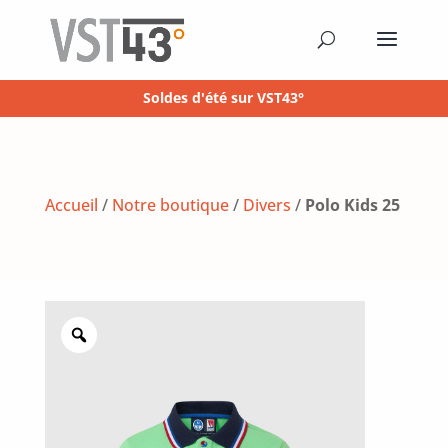
Soldes d'été sur VST43°
Accueil
/
Notre boutique
/
Divers
/
Polo Kids 25