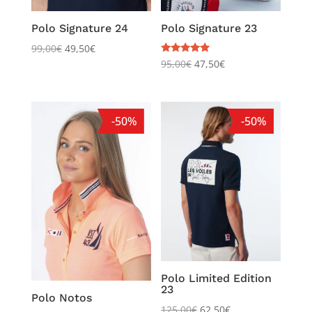
Polo Signature 24
Polo Signature 23
99,00
€
49,50
€
Note
95,00
€
47,50
€
5.00
sur 5
-50%
-50%
Polo Limited Edition
23
Polo Notos
125,00
€
62,50
€