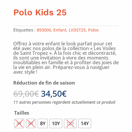
Polo Kids 25
Étiquettes :
893000
,
Enfant
,
LVDST25
,
Polos
Offrez à votre enfant le look parfait pour cet
été avec nos polos de la collection « Les Voiles
de Saint Tropez ». À la fois chic et décontracté,
ils sont une invitation à vivre des moments
inoubliables en famille et à profiter des joies de
la vie en plein air. Préparez-vous à naviguer
avec style !
Réduction de fin de saison
69,00
€
34,50
€
11 autres personnes regardent actuellement ce produit
Tailles
4Y
6Y
8Y
10Y
12Y
14Y