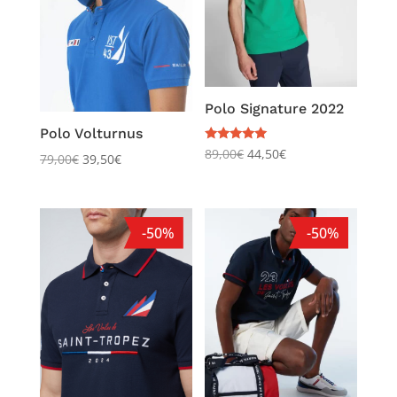
Polo Signature 2022
Polo Volturnus
Note
89,00
€
44,50
€
79,00
€
39,50
€
5.00
sur 5
-50%
-50%