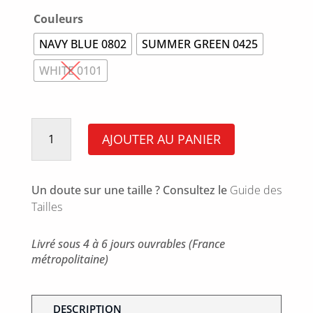
Couleurs
NAVY BLUE 0802
SUMMER GREEN 0425
WHITE 0101
quantité
de
AJOUTER AU PANIER
Polo
Kids
25
Un doute sur une taille ? Consultez le
Guide des
Tailles
Livré sous 4 à 6 jours ouvrables (France
métropolitaine)
DESCRIPTION