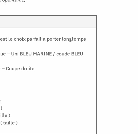
est le choix parfait à porter longtemps
lique – Uni BLEU MARINE / coude BLEU
 – Coupe droite
)
 )
lle )
 taille )