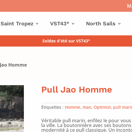
Ma
 Saint Tropez
VST43°
North Sails
Soldes d'été sur VST43°
l Jao Homme
Pull Jao Homme
Étiquettes :
Homme
,
man
,
Optimist
,
pull mari
Véritable pull marin, enfilez le pour vous
la ville. La boutonnière avec ses boutons
modernité à ce pull classique. Un incont