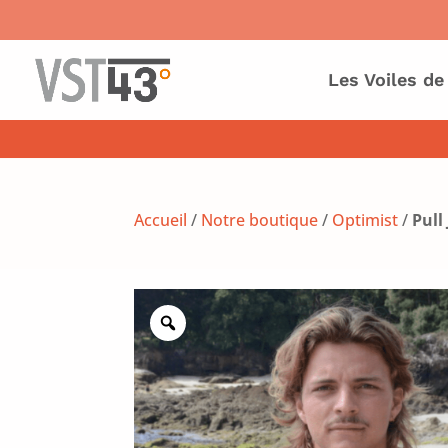
Les Voiles de
Accueil
/
Notre boutique
/
Optimist
/
Pul