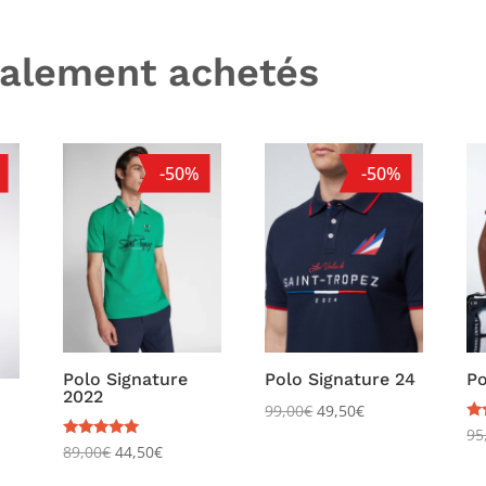
galement achetés
-50%
-50%
Polo Signature
Polo Signature 24
Po
2022
99,00
€
49,50
€
No
95
5.
Note
89,00
€
44,50
€
su
5.00
sur 5