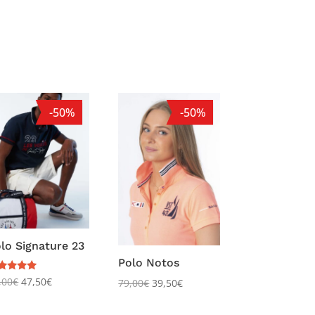
-50%
-50%
lo Signature 23
Polo Notos
te
,00
€
47,50
€
79,00
€
39,50
€
00
r 5