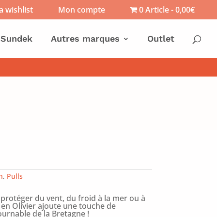
 wishlist
Mon compte
0 Article
0,00€
Sundek
Autres marques
Outlet
n
,
Pulls
 protéger du vent, du froid à la mer ou à
 en Olivier ajoute une touche de
ournable de la Bretagne !