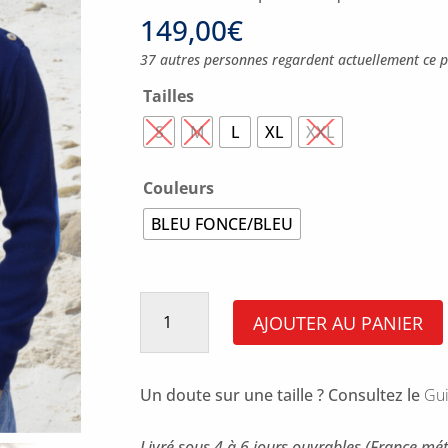
149,00
€
37 autres personnes regardent actuellement ce p
Tailles
S
M
L
XL
XXL
Couleurs
BLEU FONCE/BLEU
quantité
de
AJOUTER AU PANIER
Pull
Jao
Homme
Un doute sur une taille ? Consultez le
Gui
Livré sous 4 à 6 jours ouvrables (France mét