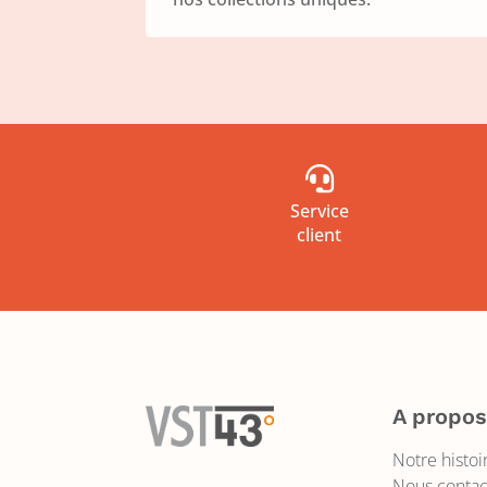

Service
client
A propo
Notre histoi
Nous contac