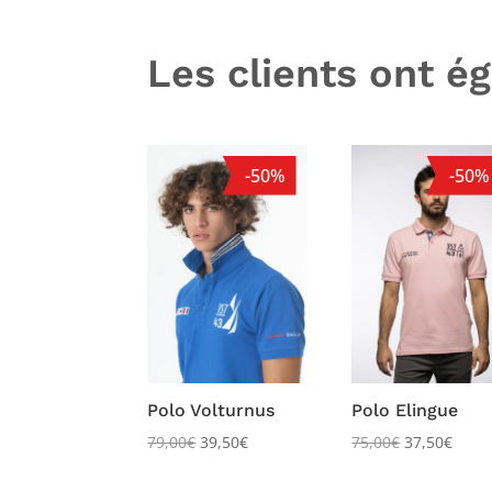
Les clients ont é
-50%
-50%
Polo Volturnus
Polo Elingue
79,00
€
39,50
€
75,00
€
37,50
€