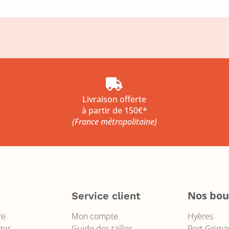

Livraison offerte
à partir de 150€*
(France métropolitaine)
Nos bou
s
Service client
re
Mon compte
Hyères
ter
Guide des tailles
Port-Grima