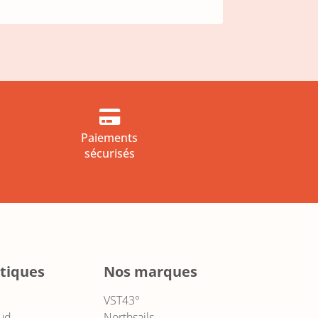

Paiements
sécurisés
tiques
Nos marques
VST43°
ud
Northsails