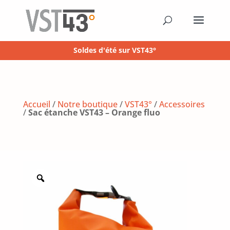
Soldes d'été sur VST43°
Accueil
/
Notre boutique
/
VST43°
/
Accessoires
/
Sac étanche VST43 – Orange fluo