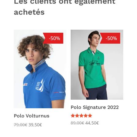
Les clients ont également
achetés
-50%
-50%
Polo Signature 2022
Polo Volturnus
Note
89,00
€
44,50
€
79,00
€
39,50
€
5.00
sur 5