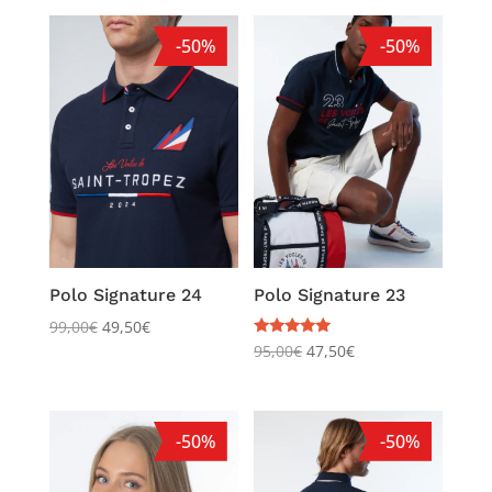
-50%
-50%
Polo Signature 24
Polo Signature 23
99,00
€
49,50
€
Note
95,00
€
47,50
€
5.00
sur 5
-50%
-50%