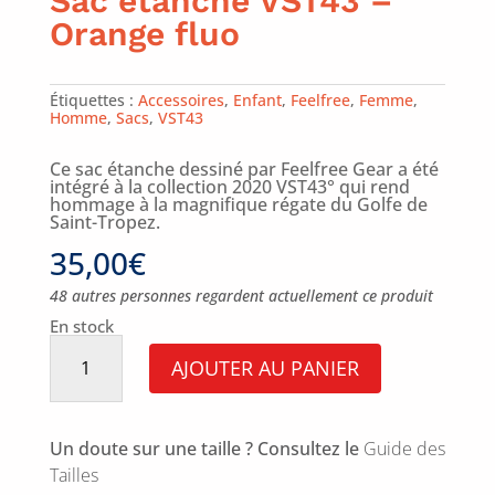
Sac étanche VST43 –
Orange fluo
Étiquettes :
Accessoires
,
Enfant
,
Feelfree
,
Femme
,
Homme
,
Sacs
,
VST43
Ce sac étanche dessiné par Feelfree Gear a été
intégré à la collection 2020 VST43° qui rend
hommage à la magnifique régate du Golfe de
Saint-Tropez.
35,00
€
48 autres personnes regardent actuellement ce produit
En stock
quantité
de
AJOUTER AU PANIER
Sac
étanche
VST43
-
Orange
Un doute sur une taille ? Consultez le
Guide des
fluo
Tailles