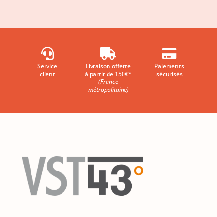



Service
Livraison offerte
Paiements
client
à partir de 150€*
sécurisés
(France
métropolitaine)