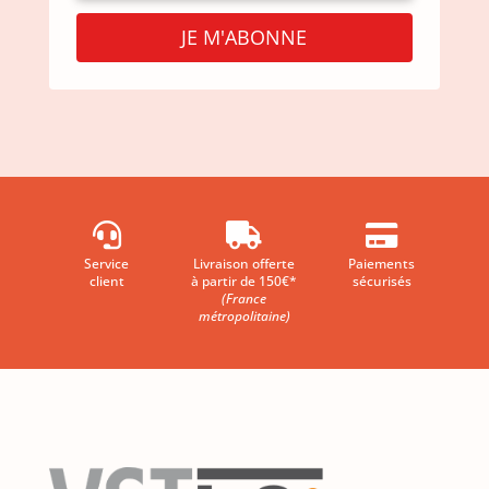
JE M'ABONNE



Service
Livraison offerte
Paiements
client
à partir de 150€*
sécurisés
(France
métropolitaine)