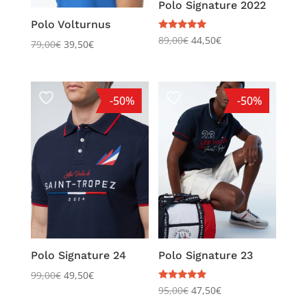
Polo Signature 2022
Polo Volturnus
Note
89,00
€
44,50
€
79,00
€
39,50
€
5.00
sur 5
-50%
-50%
Polo Signature 24
Polo Signature 23
99,00
€
49,50
€
Note
95,00
€
47,50
€
5.00
sur 5