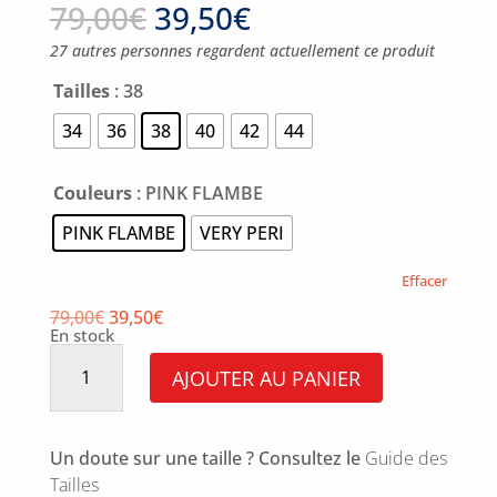
79,00
€
39,50
€
27 autres personnes regardent actuellement ce produit
Tailles
: 38
34
36
38
40
42
44
Couleurs
: PINK FLAMBE
PINK FLAMBE
VERY PERI
Effacer
79,00
€
39,50
€
En stock
quantité
de
AJOUTER AU PANIER
Short
Favonius
Un doute sur une taille ? Consultez le
Guide des
Tailles