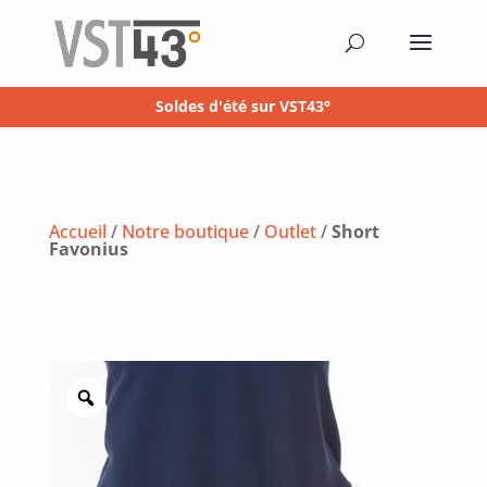
Soldes d'été sur VST43°
Accueil
/
Notre boutique
/
Outlet
/
Short
Favonius