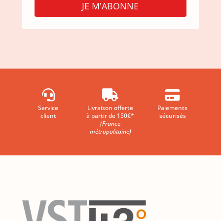
JE M'ABONNE



Service
Livraison offerte
Paiements
client
à partir de 150€*
sécurisés
(France
métropolitaine)