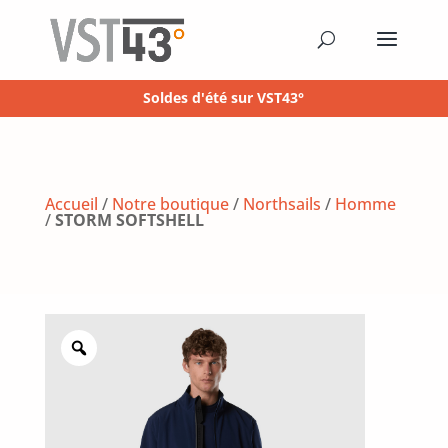
Soldes d'été sur VST43°
Accueil
/
Notre boutique
/
Northsails
/
Homme
/
STORM SOFTSHELL