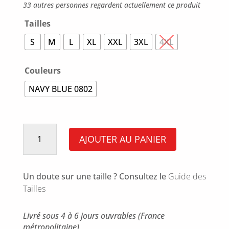
33 autres personnes regardent actuellement ce produit
Tailles
S
M
L
XL
XXL
3XL
4XL
Couleurs
NAVY BLUE 0802
quantité
de
AJOUTER AU PANIER
STORM
SOFTSHELL
Un doute sur une taille ? Consultez le
Guide des
Tailles
Livré sous 4 à 6 jours ouvrables (France
métropolitaine)