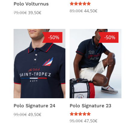
Polo Volturnus
Note
89,00
€
44,50
€
79,00
€
39,50
€
5.00
sur 5
-50%
-50%
Polo Signature 24
Polo Signature 23
99,00
€
49,50
€
Note
95,00
€
47,50
€
5.00
sur 5