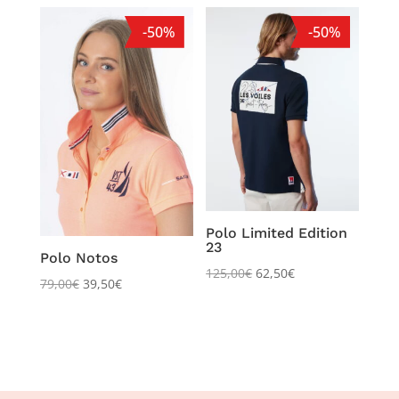
-50%
-50%
Polo Limited Edition
23
Polo Notos
125,00
€
62,50
€
79,00
€
39,50
€