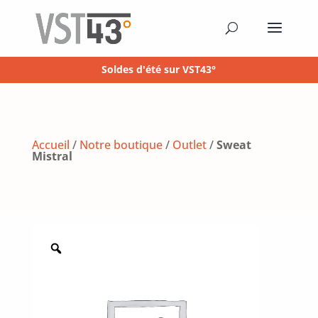
Soldes d'été sur VST43°
Accueil
/
Notre boutique
/
Outlet
/
Sweat
Mistral