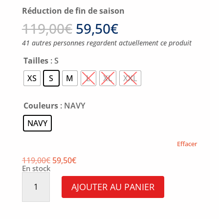
Réduction de fin de saison
119,00
€
59,50
€
41 autres personnes regardent actuellement ce produit
Tailles
: S
XS
S
M
L
XL
XXL
Couleurs
: NAVY
NAVY
Effacer
119,00
€
59,50
€
En stock
quantité
de
AJOUTER AU PANIER
Sweat
Mistral