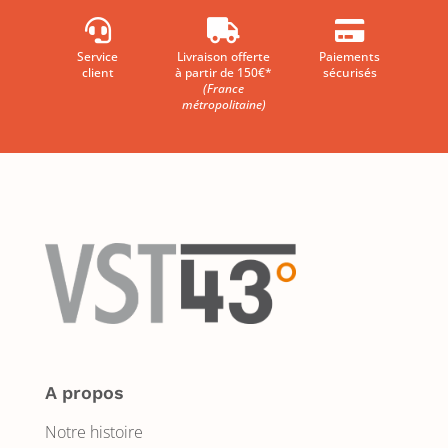



Service
Livraison offerte
Paiements
client
à partir de 150€*
sécurisés
(France
métropolitaine)
A propos
Notre histoire