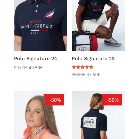
Polo Signature 24
Polo Signature 23
99,00
€
49,50
€
Note
95,00
€
47,50
€
5.00
sur 5
-50%
-50%