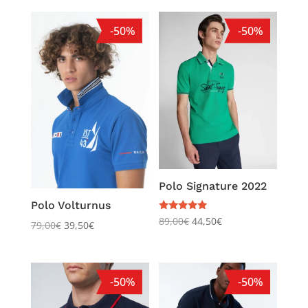
-50%
-50%
Polo Signature 2022
Polo Volturnus
Note
89,00
€
44,50
€
79,00
€
39,50
€
5.00
sur 5
-50%
-50%