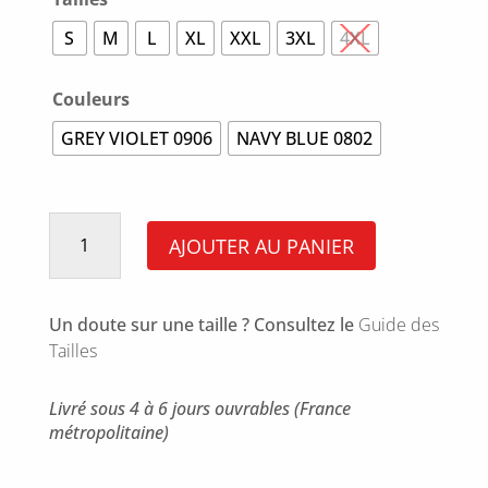
S
M
L
XL
XXL
3XL
4XL
Couleurs
GREY VIOLET 0906
NAVY BLUE 0802
quantité
de
AJOUTER AU PANIER
TIBURON
VEST
Un doute sur une taille ? Consultez le
Guide des
Tailles
Livré sous 4 à 6 jours ouvrables (France
métropolitaine)