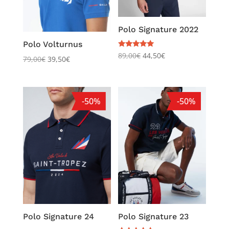
Polo Signature 2022
Polo Volturnus
Note
89,00
€
44,50
€
79,00
€
39,50
€
5.00
sur 5
-50%
-50%
Polo Signature 24
Polo Signature 23