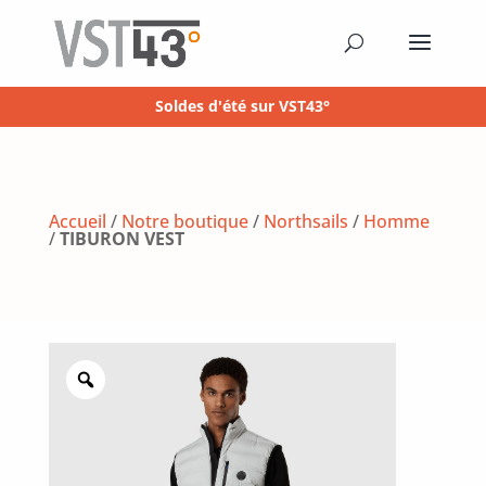
Soldes d'été sur VST43°
Accueil
/
Notre boutique
/
Northsails
/
Homme
/
TIBURON VEST