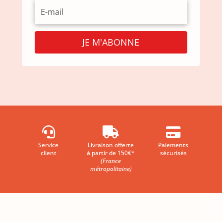
JE M'ABONNE



Service
Livraison offerte
Paiements
client
à partir de 150€*
sécurisés
(France
métropolitaine)