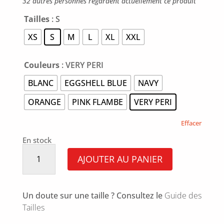
32 autres personnes regardent actuellement ce produit
Tailles
: S
XS
S
M
L
XL
XXL
Couleurs
: VERY PERI
BLANC
EGGSHELL BLUE
NAVY
ORANGE
PINK FLAMBE
VERY PERI
Effacer
En stock
quantité
de
AJOUTER AU PANIER
Polo
Andon
Un doute sur une taille ? Consultez le
Guide des
Tailles