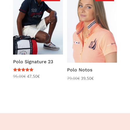
Polo Signature 23
Polo Notos
Note
95,00
€
47,50
€
79,00
€
39,50
€
5.00
sur 5