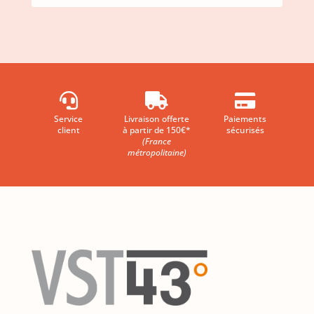



Service
Livraison offerte
Paiements
client
à partir de 150€*
sécurisés
(France
métropolitaine)