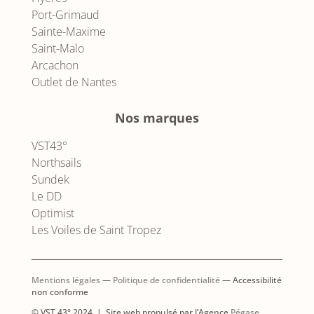
Port-Grimaud
Sainte-Maxime
Saint-Malo
Arcachon
Outlet de Nantes
Nos marques
VST43°
Northsails
Sundek
Le DD
Optimist
Les Voiles de Saint Tropez
Mentions légales
—
Politique de confidentialité
— Accessibilité
non conforme
AJOUTER AU PANIER
© VST 43° 2024 | Site web propulsé par l’Agence
Pégase