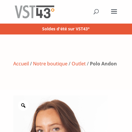
Soldes d'été sur VST43°
Accueil
/
Notre boutique
/
Outlet
/
Polo Andon